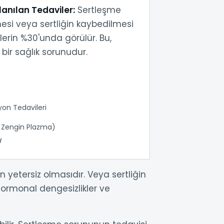
anılan Tedaviler:
Sertleşme
mesi veya sertliğin kaybedilmesi
erin %30'unda görülür. Bu,
 bir sağlık sorunudur.
yon Tedavileri
 Zengin Plazma)
ı
ğin yetersiz olmasıdır. Veya sertliğin
 hormonal dengesizlikler ve