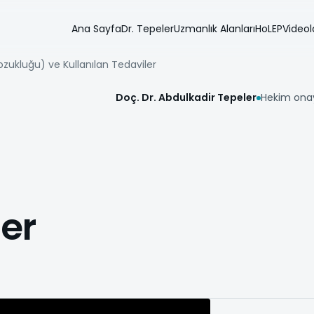
Ana Sayfa
Dr. Tepeler
Uzmanlık Alanları
HoLEP
Videol
ukluğu) ve Kullanılan Tedaviler
Doç. Dr. Abdulkadir Tepeler
Hekim onay
ler