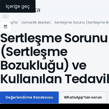
Telefon
İçeriğe geç
WhatsApp
Ana sayfa
Uzmanlık Alanları
Sertleşme Sorunu (Sertleşme Boz
Randevu
Sertleşme Sorunu
(Sertleşme
Bozukluğu) ve
Kullanılan Tedavi
Değerlendirme Randevusu
WhatsApp’tan sorun