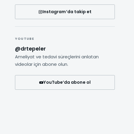
Instagram’da takip et
dulkadir Tepeler videosunu oynat
YOUTUBE
@drtepeler
Ameliyat ve tedavi süreçlerini anlatan
videolar için abone olun.
YouTube’da abone ol