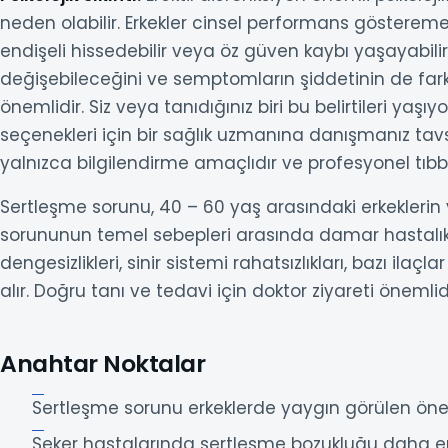
neden olabilir. Erkekler cinsel performans gösterememe
endişeli hissedebilir veya öz güven kaybı yaşayabili
değişebileceğini ve semptomların şiddetinin de far
önemlidir. Siz veya tanıdığınız biri bu belirtileri yaş
seçenekleri için bir sağlık uzmanına danışmanız tav
yalnızca bilgilendirme amaçlıdır ve profesyonel tıb
Sertleşme sorunu, 40 – 60 yaş arasındaki erkeklerin ya
sorununun temel sebepleri arasında damar hastalıkl
dengesizlikleri, sinir sistemi rahatsızlıkları, bazı ilaçl
alır. Doğru tanı ve tedavi için doktor ziyareti önemlidi
Anahtar Noktalar
Sertleşme sorunu erkeklerde yaygın görülen önem
Şeker hastalarında sertleşme bozukluğu daha er