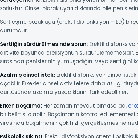
zorluktur. Cinsel olarak uyarıldıklarında bile penisleri
Sertleşme bozukluğu (erektil disfonksiyon – ED) birço
durumdur.
Sertliğin sürdürülmesinde sorun:
Erektil disfonksiyon
aktivite boyunca ereksiyonun sürdürülememesidir. Erk
sırasında penislerinin yumuşadığını veya sertliğini k
Azalmış cinsel istek:
Erektil disfonksiyon cinsel ist
açabilir. Erkekler cinsel aktivitelere daha az ilgi duyd
dürtüsünde azalma yaşadıklarını fark edebilirler.
Erken boşalma:
Her zaman mevcut olmasa da,
erk
bir belirtisi olabilir. Boşalmanın kontrol edilememesi
sırasında boşalmanın çok hızlı gerçekleşmesine ned
Psikolojik sıkıntı:
Erektil disfonksiyon önemli psikoloji