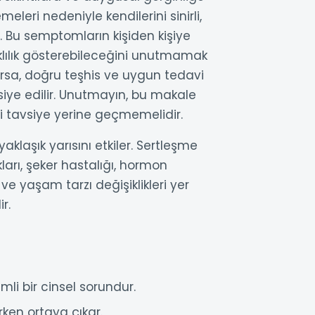
leri nedeniyle kendilerini sinirli,
r. Bu semptomların kişiden kişiye
klılık gösterebileceğini unutmamak
ıyorsa, doğru teşhis ve uygun tedavi
siye edilir. Unutmayın, bu makale
bi tavsiye yerine geçmemelidir.
klaşık yarısını etkiler. Sertleşme
arı, şeker hastalığı, hormon
ar ve yaşam tarzı değişiklikleri yer
r.
li bir cinsel sorundur.
ken ortaya çıkar.