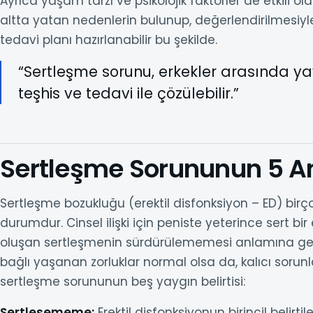
Ayrıca yaşam tarzı ve psikolojik faktörler de etkili ol
altta yatan nedenlerin bulunup, değerlendirilmesiyle 
tedavi planı hazırlanabilir bu şekilde.
“Sertleşme sorunu, erkekler arasında ya
teşhis ve tedavi ile çözülebilir.”
Sertleşme Sorununun 5 Ana
Sertleşme bozukluğu (erektil disfonksiyon – ED) birço
durumdur. Cinsel ilişki için peniste yeterince sert
oluşan sertleşmenin sürdürülememesi anlamına gelir. 
bağlı yaşanan zorluklar normal olsa da, kalıcı sorunla
sertleşme sorununun beş yaygın belirtisi:
Sertleşememe:
Erektil disfonksiyonun birincil belirt