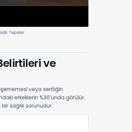
e Sorununa Mavi Hap mı, Sarı Hap mı? — Doç. Dr. Ab
adir Tepeler
lirtileri ve
tleşememesi veya sertliğin
daki erkeklerin %30’unda görülür.
n bir sağlık sorunudur.