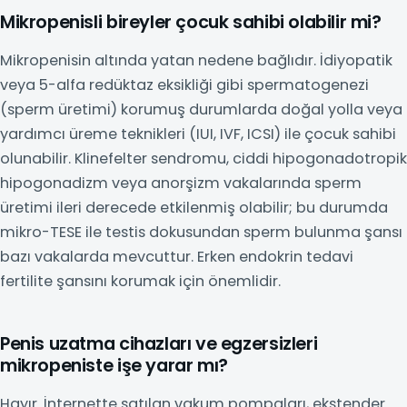
Mikropenisli bireyler çocuk sahibi olabilir mi?
Mikropenisin altında yatan nedene bağlıdır. İdiyopatik
veya 5-alfa redüktaz eksikliği gibi spermatogenezi
(sperm üretimi) korumuş durumlarda doğal yolla veya
yardımcı üreme teknikleri (IUI, IVF, ICSI) ile çocuk sahibi
olunabilir. Klinefelter sendromu, ciddi hipogonadotropik
hipogonadizm veya anorşizm vakalarında sperm
üretimi ileri derecede etkilenmiş olabilir; bu durumda
mikro-TESE ile testis dokusundan sperm bulunma şansı
bazı vakalarda mevcuttur. Erken endokrin tedavi
fertilite şansını korumak için önemlidir.
Penis uzatma cihazları ve egzersizleri
mikropeniste işe yarar mı?
Hayır. İnternette satılan vakum pompaları, ekstender