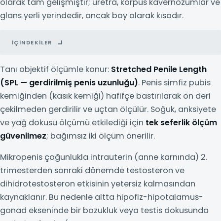
olarak tam gelişmiştir; üretra, korpus kavernozumlar ve
glans yerli yerindedir, ancak boy olarak kısadır.
İÇINDEKILER
Tanı objektif ölçümle konur:
Stretched Penile Length
(SPL — gerdirilmiş penis uzunluğu)
. Penis simfiz pubis
kemiğinden (kasık kemiği) hafifçe bastırılarak ön deri
çekilmeden gerdirilir ve uçtan ölçülür. Soğuk, anksiyete
ve yağ dokusu ölçümü etkilediği için
tek seferlik ölçüm
güvenilmez
; bağımsız iki ölçüm önerilir.
Mikropenis çoğunlukla intrauterin (anne karnında) 2.
trimesterden sonraki dönemde testosteron ve
dihidrotestosteron etkisinin yetersiz kalmasından
kaynaklanır. Bu nedenle altta hipofiz-hipotalamus-
gonad ekseninde bir bozukluk veya testis dokusunda