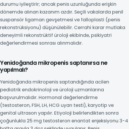
durumu iyileştirir; ancak penis uzunluğunda erişkin
dönemde alınan kazanım azdır. Seçili vakalarda penil
suspansör ligaman gevşetmesi ve falloplasti (penis
rekonstrüksiyonu) düşünülebilir. Cerrahi karar mutlaka
deneyimli rekonstrüktif üroloji ekibinde, psikiyatri
değerlendirmesi sonrası alınmalıdır.
Yenidoğanda mikropenis saptanırsa ne
yapılmalı?
Yenidoğanda mikropenis saptandığında acilen
pediatrik endokrinoloji ve üroloji uzmanlarına
başvurulmalıdır. Hormonal değerlendirme
(testosteron, FSH, LH, HCG uyarı testi), karyotip ve
genital ultrason yapılır. Etiyoloji belirlendikten sonra
çoğunlukla 25 mg testosteron enantat enjeksiyonu 3-4
hafta arayla 3 doz şeklinde uygulanır. Penis