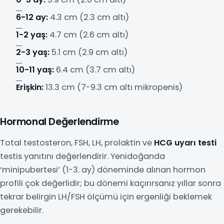
6-12 ay:
4.3 cm (2.3 cm altı)
1-2 yaş:
4.7 cm (2.6 cm altı)
2-3 yaş:
5.1 cm (2.9 cm altı)
10-11 yaş:
6.4 cm (3.7 cm altı)
Erişkin:
13.3 cm (7-9.3 cm altı mikropenis)
Hormonal Değerlendirme
Total testosteron, FSH, LH, prolaktin ve
HCG uyarı testi
testis yanıtını değerlendirir. Yenidoğanda
‘minipubertesi’ (1-3. ay) döneminde alınan hormon
profili çok değerlidir; bu dönemi kaçırırsanız yıllar sonra
tekrar belirgin LH/FSH ölçümü için ergenliği beklemek
gerekebilir.