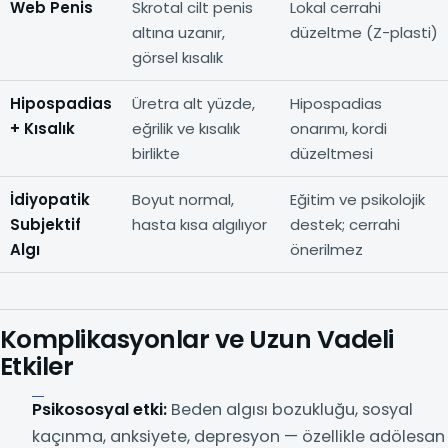
Web Penis
Skrotal cilt penis
Lokal cerrahi
altına uzanır,
düzeltme (Z-plasti)
görsel kısalık
Hipospadias
Üretra alt yüzde,
Hipospadias
+ Kısalık
eğrilik ve kısalık
onarımı, kordi
birlikte
düzeltmesi
İdiyopatik
Boyut normal,
Eğitim ve psikolojik
Subjektif
hasta kısa algılıyor
destek; cerrahi
Algı
önerilmez
Komplikasyonlar ve Uzun Vadeli
Etkiler
Psikososyal etki:
Beden algısı bozukluğu, sosyal
kaçınma, anksiyete, depresyon — özellikle adölesan