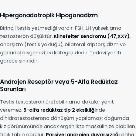
Hipergonadotropik Hipogonadizm
Birincil testis yetmezliği vardır; FSH, LH yüksek ama
testosteron düşüktür.
Klinefelter sendromu (47,XXY)
,
anorşizm (testis yokluğu), bilateral kriptorşidizm ve
gonadal disgenezi bu kategoridedir. Tedavi yanıtı
görece sınırlıdır.
Androjen Reseptör veya 5-Alfa Redüktaz
Sorunları
Testis testosteron üretebilir ama dokular yanıt
veremez.
5-alfa redüktaz tip 2 eksikliği
nde
dihidrotestosterona dönüşüm yapılamaz; doğumda
kız görünümünde ancak ergenlikte maskülinize olabilen
tipik tablo görülür.
Parsiyel androjen duyarsızlığı
daha