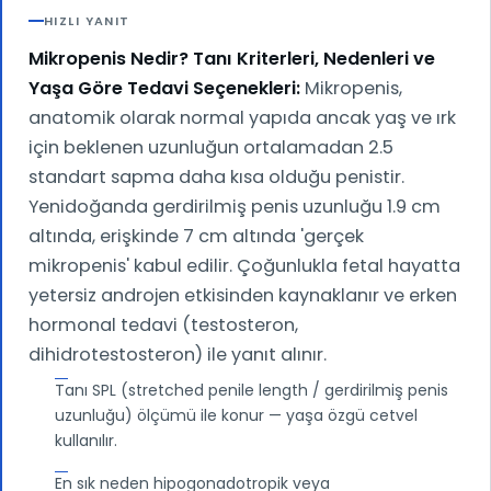
HIZLI YANIT
Mikropenis Nedir? Tanı Kriterleri, Nedenleri ve
Yaşa Göre Tedavi Seçenekleri:
Mikropenis,
anatomik olarak normal yapıda ancak yaş ve ırk
için beklenen uzunluğun ortalamadan 2.5
standart sapma daha kısa olduğu penistir.
Yenidoğanda gerdirilmiş penis uzunluğu 1.9 cm
altında, erişkinde 7 cm altında 'gerçek
mikropenis' kabul edilir. Çoğunlukla fetal hayatta
yetersiz androjen etkisinden kaynaklanır ve erken
hormonal tedavi (testosteron,
dihidrotestosteron) ile yanıt alınır.
Tanı SPL (stretched penile length / gerdirilmiş penis
uzunluğu) ölçümü ile konur — yaşa özgü cetvel
kullanılır.
En sık neden hipogonadotropik veya