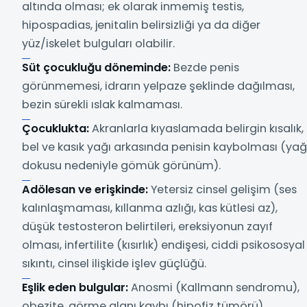
altında olması; ek olarak inmemiş testis,
hipospadias, jenitalin belirsizliği ya da diğer
yüz/iskelet bulguları olabilir.
Süt çocukluğu döneminde:
Bezde penis
görünmemesi, idrarın yelpaze şeklinde dağılması,
bezin sürekli ıslak kalmaması.
Çocuklukta:
Akranlarla kıyaslamada belirgin kısalık,
bel ve kasık yağı arkasında penisin kaybolması (yağ
dokusu nedeniyle gömük görünüm).
Adölesan ve erişkinde:
Yetersiz cinsel gelişim (ses
kalınlaşmaması, kıllanma azlığı, kas kütlesi az),
düşük testosteron belirtileri, ereksiyonun zayıf
olması, infertilite (kısırlık) endişesi, ciddi psikososyal
sıkıntı, cinsel ilişkide işlev güçlüğü.
Eşlik eden bulgular:
Anosmi (Kallmann sendromu),
obezite, görme alanı kaybı (hipofiz tümörü),