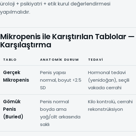
üroloji + psikiyatri + etik kurul değerlendirmesi
yapılmalıdır.
Mikropenis ile Karıştırılan Tablolar —
Karşılaştırma
TABLO
ANATOMIK DURUM
TEDAVI
Gerçek
Penis yapısı
Hormonal tedavi
Mikropenis
normal, boyut <2.5
(yenidoğan), seçili
SD
vakada cerrahi
Gömük
Penis normal
Kilo kontrolü, cerrahi
Penis
boyda ama
rekonstrüksiyon
(Buried)
yağ/cilt arkasında
saklı