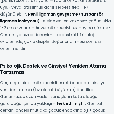
(penis rekonstrüksiyonu — radial önkol, anterolateral
uyluk veya latissimus dorsi serbest flebi ile)
düşünülebilir.
Penil ligaman gevşetme (suspansör
ligaman insizyonu)
ile elde edilen kazanım çoğunlukla
1-2 cm civarındadır ve mikropenisi tek başına çözmez.
Cerrahi yalnızca deneyimli rekonstrüktif üroloji
ekiplerinde, çoklu disiplin değerlendirmesi sonrası
önerilmelidir.
Psikolojik Destek ve Cinsiyet Yeniden Atama
Tartışması
Geçmişte ciddi mikropenisli erkek bebeklere cinsiyet
yeniden atama (kız olarak büyütme) önerilirdi.
Günümüzde uzun vadeli sonuçların kötü olduğu
görüldüğü için bu yaklaşım
terk edilmiştir
. Genital
cerrahi öncesi mutlaka çocuk endokrinoloji + çocuk