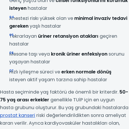
Genç yaşta olan ve
cinsel fonksiyonlarını korumak
isteyen
hastalar
Anestezi riskı yüksek olan ve
minimal invaziv tedavi
gereken
yaşlı hastalar
Tekrarlayan
üriner retansiyon atakları
geçiren
hastalar
Mesane taşı veya
kronik üriner enfeksiyon
sorunu
yaşayan hastalar
Hızlı iyileşme süreci ve
erken normale dönüş
isteyen aktif yaşam tarzına sahip hastalar
Hasta seçiminde yaş faktörü de önemli bir kriterdir.
50-
75 yaş arası erkekler
genellikle TUİP için en uygun
hasta grubunu oluşturur. Bu yaş grubundaki hastalarda
prostat kanseri
riski değerlendirildikten sonra ameliyat
kararı verilir. Ayrıca kardiyovasküler hastalıkları olan,