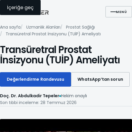
İçeriğe geç
Ara
WhatsApp
Randevu
MENÜ
Ana sayfa
Uzmanlık Alanları
Prostat Sağlığı
Transüretral Prostat İnsizyonu (TUİP) Ameliyatı
Transüretral Prostat
İnsizyonu (TUİP) Ameliyatı
Değerlendirme Randevusu
WhatsApp’tan sorun
Doç. Dr. Abdulkadir Tepeler
Hekim onaylı
Son tıbbi inceleme: 28 Temmuz 2026