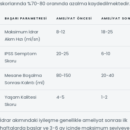
skorlarında %70-80 oranında azalma kaydedilmektedir.
BAŞARI PARAMETRESI
AMELIYAT ÖNCESI
AMELIYAT SON
Maksimum İdrar
8-12
18-25
Akım Hızı (ml/sn)
IPSS Semptom
20-25
6-10
Skoru
Mesane Boşalma
80-150
20-40
Sonrası Kalıntı (ml)
Yaşam Kalitesi
4-5
1-2
Skoru
İdrar akımındaki iyileşme genellikle ameliyat sonrası ilk
haftalarda başlar ve 3-6 ay içinde maksimum seviyeye