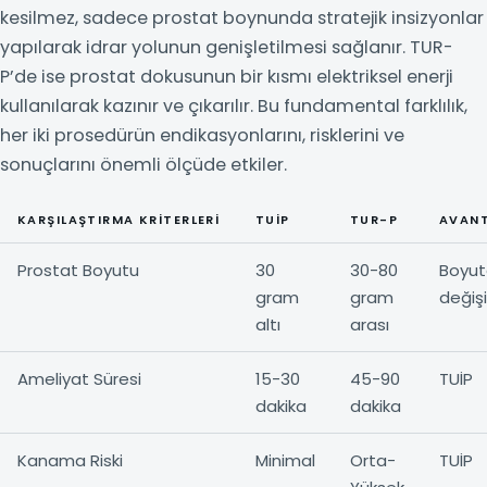
kesilmez, sadece prostat boynunda stratejik insizyonlar
yapılarak idrar yolunun genişletilmesi sağlanır. TUR-
P’de ise prostat dokusunun bir kısmı elektriksel enerji
kullanılarak kazınır ve çıkarılır. Bu fundamental farklılık,
her iki prosedürün endikasyonlarını, risklerini ve
sonuçlarını önemli ölçüde etkiler.
KARŞILAŞTIRMA KRITERLERI
TUİP
TUR-P
AVANT
Prostat Boyutu
30
30-80
Boyut
gram
gram
değişi
altı
arası
Ameliyat Süresi
15-30
45-90
TUİP
dakika
dakika
Kanama Riski
Minimal
Orta-
TUİP