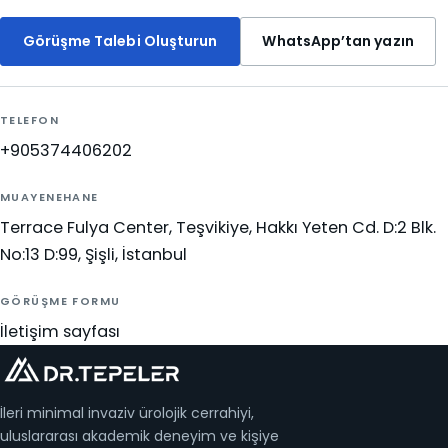
Görüşme Talebi Oluşturun
WhatsApp’tan yazın
TELEFON
+905374406202
MUAYENEHANE
Terrace Fulya Center, Teşvikiye, Hakkı Yeten Cd. D:2 Blk.
No:13 D:99, Şişli, İstanbul
GÖRÜŞME FORMU
İletişim sayfası
İleri minimal invaziv ürolojik cerrahiyi,
uluslararası akademik deneyim ve kişiye