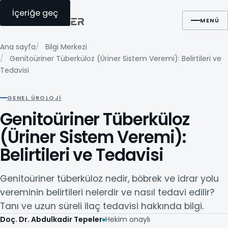
İçeriğe geç
Ara
WhatsApp
Randevu
MENÜ
Ana sayfa
Bilgi Merkezi
Genitoüriner Tüberküloz (Üriner Sistem Veremi): Belirtileri ve
Tedavisi
GENEL ÜROLOJI
Genitoüriner Tüberküloz
(Üriner Sistem Veremi):
Belirtileri ve Tedavisi
Genitoüriner tüberküloz nedir, böbrek ve idrar yolu
vereminin belirtileri nelerdir ve nasıl tedavi edilir?
Tanı ve uzun süreli ilaç tedavisi hakkında bilgi.
Doç. Dr. Abdulkadir Tepeler
Hekim onaylı