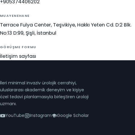
+905374406202
MUAYENEHANE
Terrace Fulya Center, Teşvikiye, Hakkı Yeten Cd. D:2 Blk.
No:13 D:99, Şişli, İstanbul
GÖRÜŞME FORMU
İletişim sayfası
İleri minimal invaziv ürolojik cerrahiyi,
uluslararası akademik deneyim ve kişiye
özel tedavi planlamasıyla birleştiren üroloji
uzmanı.
YouTube
Instagram
Google Scholar