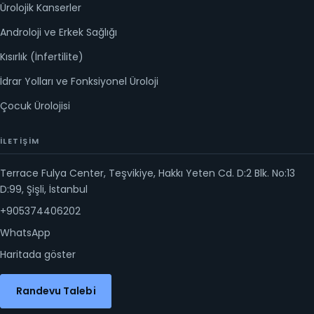
Ürolojik Kanserler
Androloji ve Erkek Sağlığı
Kısırlık (İnfertilite)
İdrar Yolları ve Fonksiyonel Üroloji
Çocuk Ürolojisi
İLETIŞIM
Terrace Fulya Center, Teşvikiye, Hakkı Yeten Cd. D:2 Blk. No:13
D:99, Şişli, İstanbul
+905374406202
WhatsApp
Haritada göster
Randevu Talebi